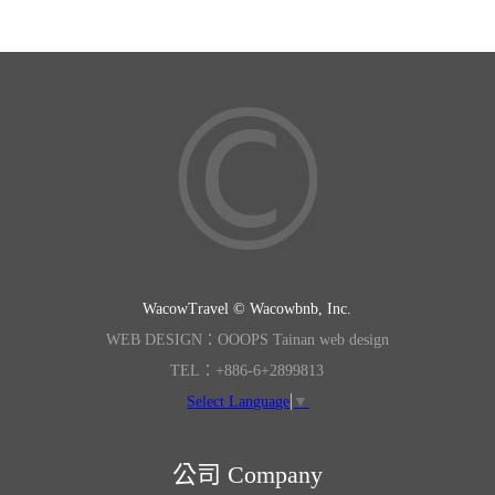
WacowTravel © Wacowbnb, Inc.
WEB DESIGN：OOOPS Tainan web design
TEL：+886-6+2899813
Select Language
▼
公司 Company