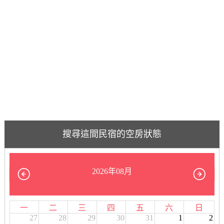
搜尋這間民宿的空房狀態
2026年08月
一
二
三
四
五
六
日
27
28
29
30
31
1
2