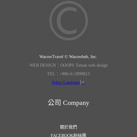
WacowTravel © Wacowbnb, Inc.
WEB DESIGN：OOOPS Tainan web design
TEL：+886-6+2899813
Select Language
▼
公司 Company
關於我們
FACEBOOK粉絲團