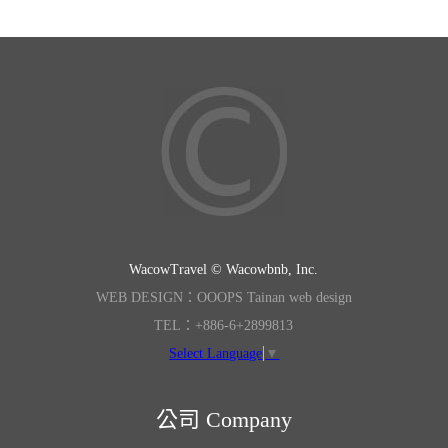
WacowTravel © Wacowbnb, Inc.
WEB DESIGN：OOOPS Tainan web design
TEL：+886-6+2899813
Select Language
▼
公司 Company