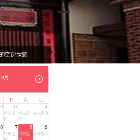
的空房狀態
08月
五
六
日
30
31
1
2
提
尚未提
尚未提
尚未提供
供
供
6
7
8
9
提
尚未提
尚未提
尚未提供
供
供