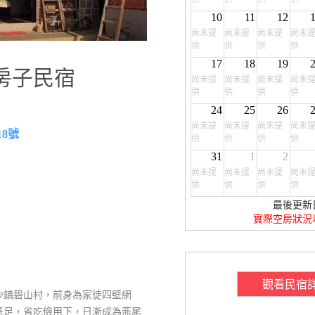
10
11
12
尚未提
尚未提
尚未提
尚未
供
供
供
供
17
18
19
房子民宿
尚未提
尚未提
尚未提
尚未
供
供
供
供
24
25
26
尚未提
尚未提
尚未提
尚未
8號
供
供
供
供
31
1
2
尚未提
尚未提
尚未提
尚未
供
供
供
供
最後更新
實際空房狀況
觀看民宿
沙鎮碧山村，前身為家徒四壁網
胝足，省吃儉用下，日漸成為燕尾