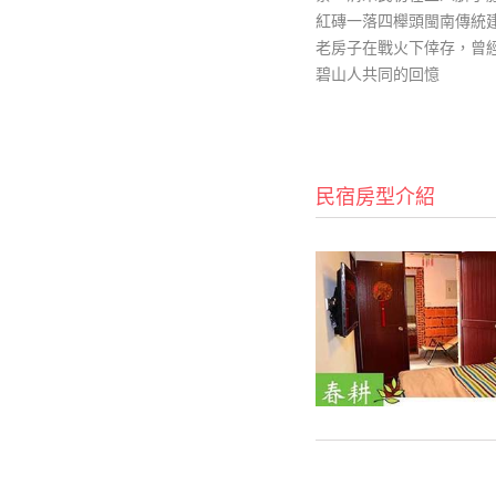
紅磚一落四櫸頭閩南傳統
老房子在戰火下倖存，曾
碧山人共同的回憶
民宿房型介紹