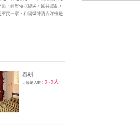
建築，經歷倭寇擾民，國共戰亂，
經軍民一家，和隔壁陳清吉洋樓是
春耕
2~2人
可容納人數：