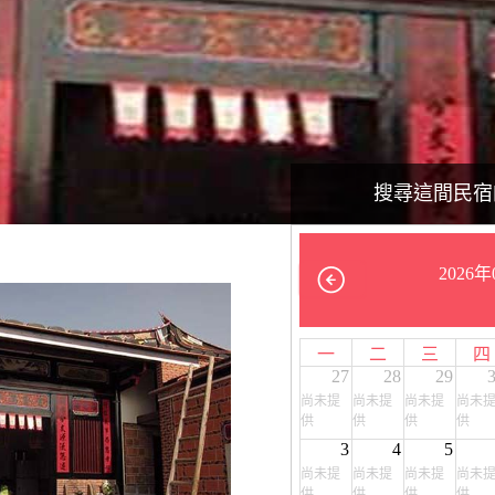
搜尋這間民宿
2026年
一
二
三
四
27
28
29
尚未提
尚未提
尚未提
尚未
供
供
供
供
3
4
5
尚未提
尚未提
尚未提
尚未
供
供
供
供