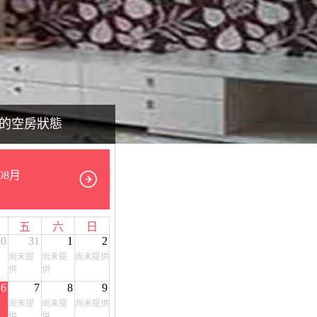
的空房狀態
08月
五
六
日
30
31
1
2
提
尚未提
尚未提
尚未提供
供
供
6
7
8
9
提
尚未提
尚未提
尚未提供
供
供