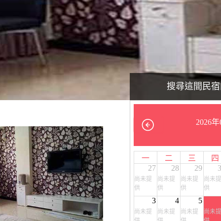
搜尋這間民宿
2026年
一
二
三
四
27
28
29
尚未提
尚未提
尚未提
尚未
供
供
供
供
3
4
5
尚未提
尚未提
尚未提
尚未
供
供
供
供