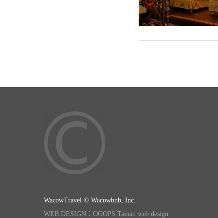
WacowTravel © Wacowbnb, Inc.
WEB DESIGN：OOOPS Tainan web design